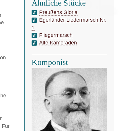
Ähnliche Stücke
Preußens Gloria
en
Egerländer Liedermarsch Nr.
ne
1
Fliegermarsch
Alte Kameraden
ion
Komponist
ohe
r
. Für