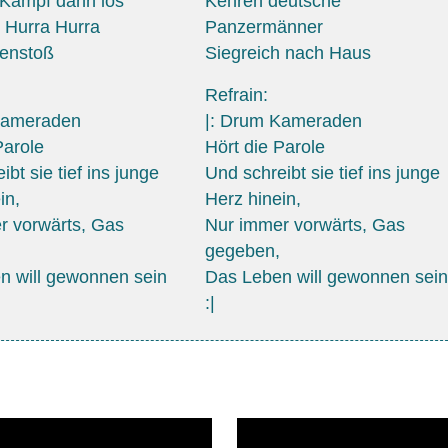
 Kampf dann los
Kehren deutsche
 Hurra Hurra
Panzermänner
enstoß
Siegreich nach Haus
Refrain:
Kameraden
|: Drum Kameraden
Parole
Hört die Parole
bt sie tief ins junge
Und schreibt sie tief ins junge
in,
Herz hinein,
r vorwärts, Gas
Nur immer vorwärts, Gas
gegeben,
n will gewonnen sein
Das Leben will gewonnen sein
:|