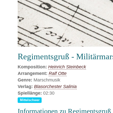
Regimentsgruß - Militärmar
Komposition:
Heinrich Steinbeck
Arrangement:
Ralf Otte
Genre:
Marschmusik
Verlag:
Blasorchester Salinia
Spiellänge:
02:30
Mittelschwer
Informationen zu Regimentsgruß